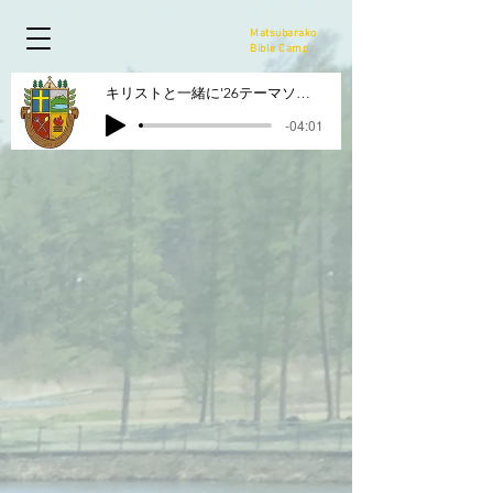
Matsubarako
Bible Camp
キリストと一緒に'26テーマソング
-04:01